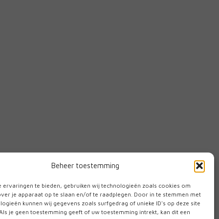
Beheer toestemming
 ervaringen te bieden, gebruiken wij technologieën zoals cookies om
over je apparaat op te slaan en/of te raadplegen. Door in te stemmen met
logieën kunnen wij gegevens zoals surfgedrag of unieke ID's op deze site
Als je geen toestemming geeft of uw toestemming intrekt, kan dit een